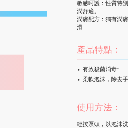
敏感呵護：性質特
潤舒適。
潤膚配方：獨有潤
滑
產品特點：
有效殺菌消毒*
柔軟泡沫，除去
使用方法：
輕按泵頭，以泡沫洗