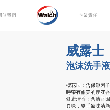
關於我們
企業責任
威露士
泡沫洗手液
櫻花味：含保濕因子C
時帶有甜美的櫻花
健康清香：含清香
異味，雙手氣味清