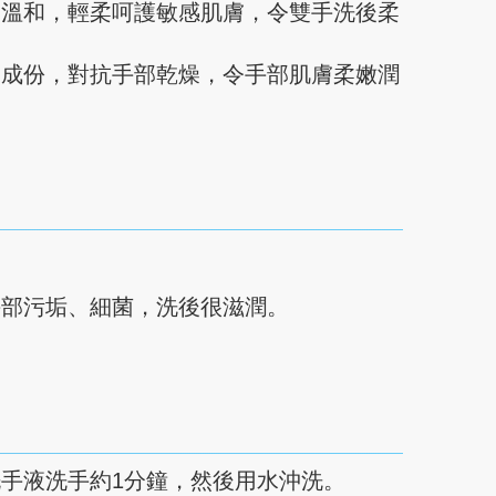
別溫和，輕柔呵護敏感肌膚，令雙手洗後柔
膚成份，對抗手部乾燥，令手部肌膚柔嫩潤
手部污垢、細菌，洗後很滋潤。
手液洗手約1分鐘，然後用水沖洗。