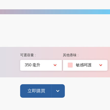
可選容量 :
其他香味 :
350 毫升
敏感呵護
立即購買