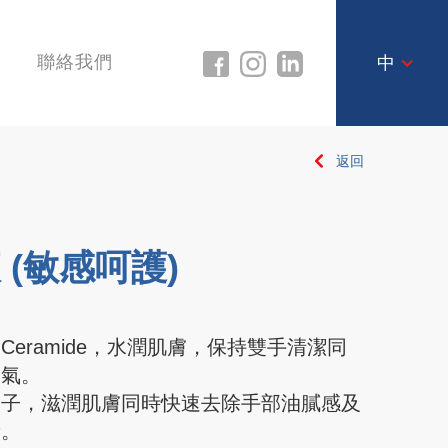
聯絡我們
中
返回
 (敏感呵護)
eramide，水潤肌膚，保持雙手清潔同
香氣。
因子，滋潤肌膚同時快速去除手部油膩感及
新。