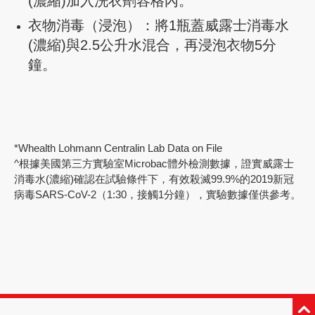
(濃縮)加入洗衣劑容格內。
衣物消毒（浸泡）：將1瓶蓋威露士消毒水
(濃縮)與2.5公升水混合，再浸泡衣物5分
鐘。
*Whealth Lohmann Centralin Lab Data on File
^根據美國第三方實驗室Microbac體外檢測數據，證實威露士
消毒水(濃縮)確認在試驗條件下，有效殺滅99.9%的2019新冠
病毒SARS-CoV-2（1:30，接觸1分鐘），實驗數據僅供參考。