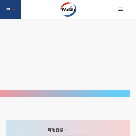
中
可選容量 :