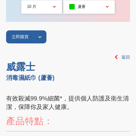
10 片
蘆薈
立即購買
返回
威露士
消毒濕紙巾 (蘆薈)
有效殺滅99.9%細菌*，提供個人防護及衛生清
潔，保障你及家人健康。
產品特點：