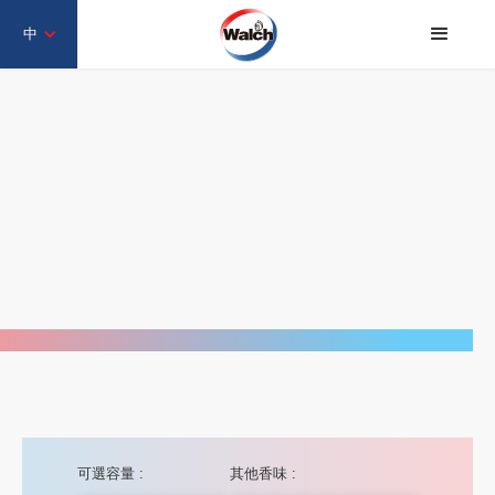
中
可選容量 :
其他香味 :