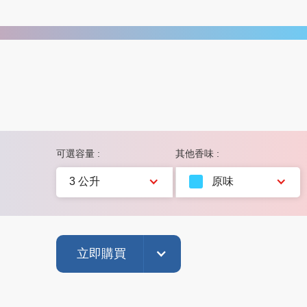
可選容量 :
其他香味 :
3 公升
原味
立即購買