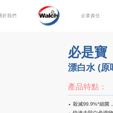
關於我們
企業責任
必是寶
漂白水 (原
產品特點：
殺滅99.9%*細
快速去除白色織