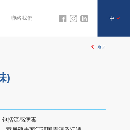
聯絡我們
中
返回
味)
菌，包括流感病毒
物，家居硬表面等頑固霉漬及污漬