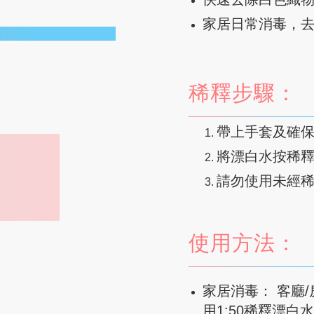
家居日常消毒，
稀釋步驟：
帶上手套及確
將漂白水按稀
請勿使用未經
使用方法：
家居消毒： 客廳/
用1:50稀釋漂白