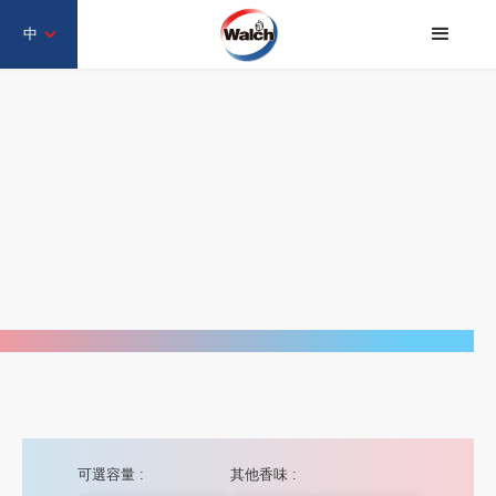
中
可選容量 :
其他香味 :